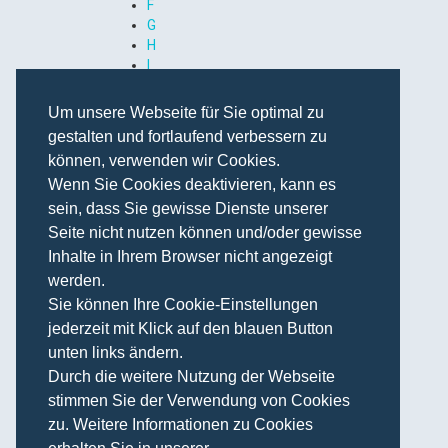
F
G
H
I
J
K
Um unsere Webseite für Sie optimal zu
L
gestalten und fortlaufend verbessern zu
M
können, verwenden wir Cookies.
N
Wenn Sie Cookies deaktivieren, kann es
O
P
sein, dass Sie gewisse Dienste unserer
Q
Seite nicht nutzen können und/oder gewisse
R
Inhalte in Ihrem Browser nicht angezeigt
S
werden.
T
Sie können Ihre Cookie-Einstellungen
U
V
jederzeit mit Klick auf den blauen Button
W
unten links ändern.
X
Durch die weitere Nutzung der Webseite
Y
stimmen Sie der Verwendung von Cookies
Z
zu. Weitere Informationen zu Cookies
Begriff