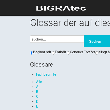
Glossar der auf die
Beginnt mit
Enthält
Genauer Treffer
Klingt ä
Glossare
Fachbegriffe
Alle
A
B
C
D
E